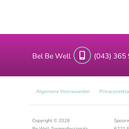
Bel Be Well
(043) 365
Algemene Voorwaarden
Privacy​verkl
Copyright © 2026
Spoorw
Be Well Zorgprofessionals
6221 B