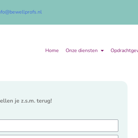
nfo@bewellprofs.nl
Home
Onze diensten
Opdrachtge
llen je z.s.m. terug!