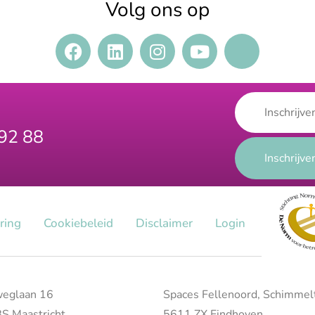
Volg ons op
 92 88
aring
Cookiebeleid
Disclaimer
Login
eglaan 16
Spaces Fellenoord, Schimmel
S Maastricht
5611 ZX Eindhoven