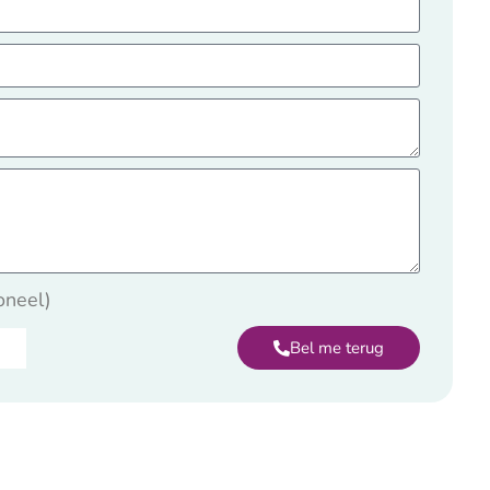
oneel)
Bel me terug