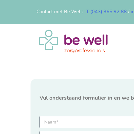
Contact met Be Well:
T (043) 365 92 88
/
i
Vul onderstaand formulier in en we be