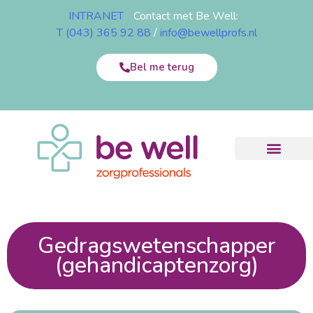
INTRANET
Contact met Be Well:
T (043) 365 92 88
/
info@bewellprofs.nl
Bel me terug
Gedragswetenschapper
(gehandicaptenzorg)