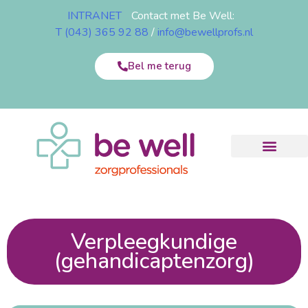
INTRANET
Contact met Be Well:
T (043) 365 92 88
/
info@bewellprofs.nl
Bel me terug
Verpleegkundige
(gehandicaptenzorg)