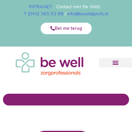
INTRANET
Contact met Be Well:
T (043) 365 92 88
/
info@bewellprofs.nl
Bel me terug