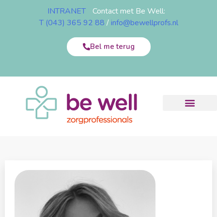
INTRANET
Contact met Be Well:
T (043) 365 92 88
/
info@bewellprofs.nl
Bel me terug