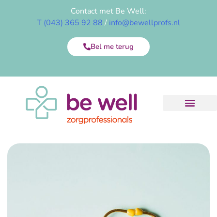
Contact met Be Well:
T (043) 365 92 88
/
info@bewellprofs.nl
Bel me terug
Onze diensten