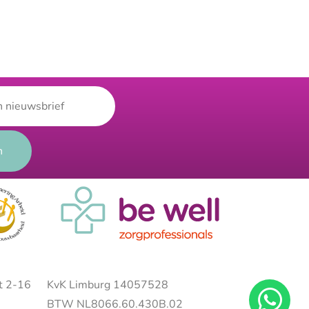
t 2-16
KvK Limburg 14057528
BTW NL8066.60.430B.02