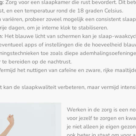
g
: Zorg voor een slaapkamer die rust bevordert. Dit be
ast, en een temperatuur rond de 18 graden Celsius.
ten variëren, probeer zoveel mogelijk een consistent sl
rije dagen, om je interne klok te stabiliseren.
n
: Het blauwe licht van schermen kan je slaap-waakcyc
 eventueel apps of instellingen die de hoeveelheid blau
ningstechnieken toe zoals diepe ademhalingsoefeningen
 te bereiden op de nachtrust.
Vermijd het nuttigen van cafeïne en zware, rijke maalti
eit kan de slaapkwaliteit verbeteren, maar vermijd inten
Werken in de zorg is een n
voor jezelf te zorgen en kwal
je niet alleen je eigen gezo
ook beter in staat om voor