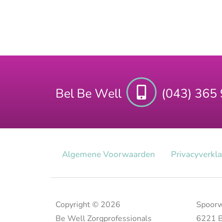
Bel Be Well
(043) 365
Algemene Voorwaarden
Privacy​verkl
Copyright © 2026
Spoorw
Be Well Zorgprofessionals
6221 B