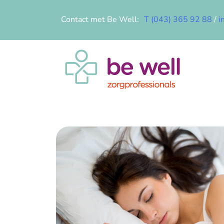
Contact met Be Well:
T (043) 365 92 88
/
i