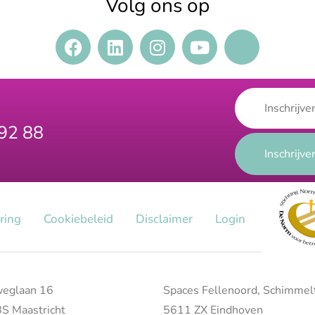
Volg ons op
 92 88
aring
Cookiebeleid
Disclaimer
Login
eglaan 16
Spaces Fellenoord, Schimmel
S Maastricht
5611 ZX Eindhoven