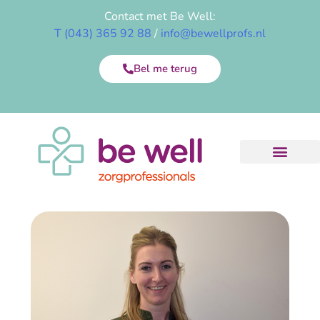
Contact met Be Well:
T (043) 365 92 88
/
info@bewellprofs.nl
Bel me terug
Onze diensten